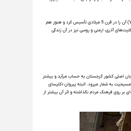
، پایتخت این کشور است که «واختانگ یکم» (Vakhtang I Gorgasali) آن را در قرن 5 میلادی تأسیس کرد و هنوز هم
ستان به شمار می‌رود. بیش از 83% از جمعیت این کشور را گرجی‌ها تشکیل می‎دهند. اما اقلیت‌های آذری، ارمنی و روسی نیز در آن زندگی
دو زبانه یا حتی سه زبانه بودن در این کشور رواج دارد و در آن به زبان روسی، ارمنی و آذری نیز صحبت می‌شود. اما زبان گرجی، زبان اصلی کشور گرجستان به حساب می‎آید و بیشتر
مردم این کشور به همین زبان صحبت می‌کنند. همچنین اکثر مردم پیرو کلیسای ارتدکس هستند که یکی از سه شاخه‌ی اصلی مسیحیت به شمار می‎رود. البته پیروان «کلیسای
ب، تأثیر گسترده‌ای بر روی فرهنگ مردم نگذاشته و اثر آن بیشتر از