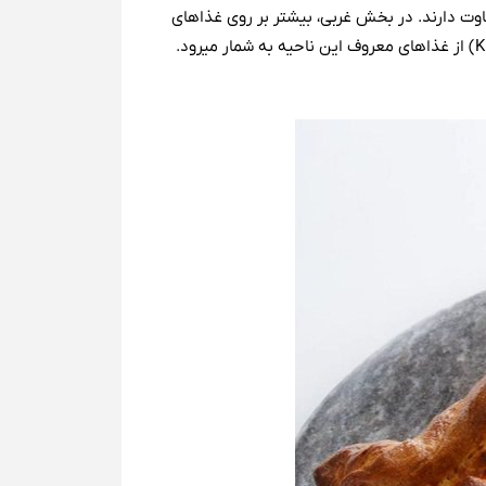
اوت دارند. در بخش غربی، بیشتر بر روی غذاهای
گیاه‌خواری تأکید می‌شود که از گردو، گشنیز، ترخون و ریحان برای طعم دادن به غذاها استفاده می‌کنند. «خاچاپوری» (Khachapuri) از غذاهای معروف این ناحیه به شمار می‎رود.